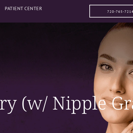
PATIENT CENTER
720-765-721
y (w/ Nipple Gra