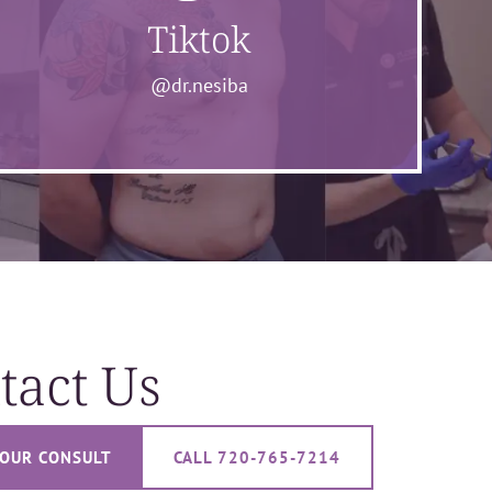
Tiktok
@dr.nesiba
tact Us
OUR CONSULT
CALL 720-765-7214