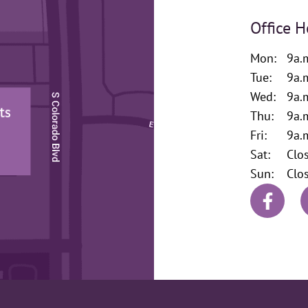
Office H
Mon:
9a.
Tue:
9a.
Wed:
9a.
Thu:
9a.
Fri:
9a.
Sat:
Clo
Sun:
Clo