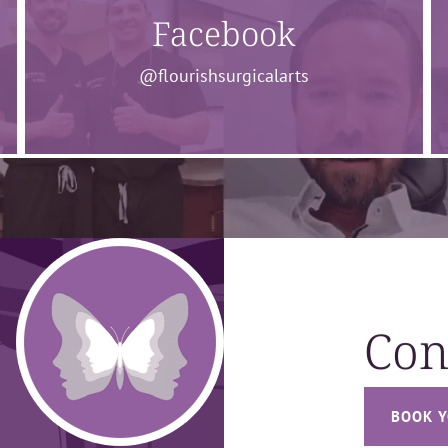
Facebook
@flourishsurgicalarts
Con
BOOK Y