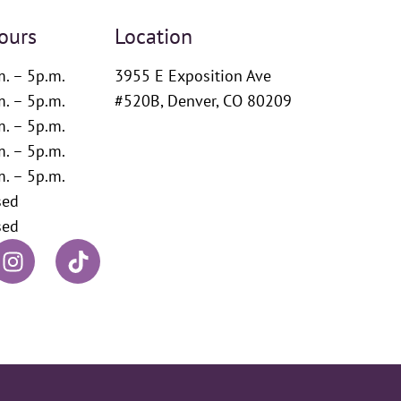
ours
Location
m. – 5p.m.
3955 E Exposition Ave
m. – 5p.m.
#520B, Denver, CO 80209
m. – 5p.m.
m. – 5p.m.
m. – 5p.m.
sed
sed